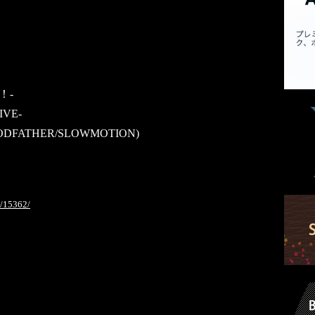
e！-
LIVE-
ODFATHER/SLOWMOTION)
3/15362/