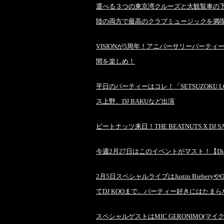
選べる３つの東京湾クルーズと大観覧車の下で楽
陸の両方で最高のクラブミュージックを満
VISIONが5周年！アニバーサリーパーティーにEk
間を楽しめ！
平日のパーティーはコレ！「SETSUZOKU LOU
ス上野、DJ BAKUなど出演
ビートナッツ来日！THE BEATNUTS X DJ SARA
今週2月27日はこのイベントがマスト！【Diag
2月5日スペシャルライブはJustin Biebe
てDJ KOOまで。パーティー好きにはたま
スペシャルゲストはMIC GERONIMO(マ