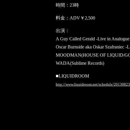
時間：23時
料金：ADV￥2,500
出演：
A Guy Called Gerald -Live in Analogu
Oscar Burnside aka Oskar Szafraniec -
MOODMAN(HOUSE OF LIQUID/G
WADA(Sublime Records)
■LIQUIDROOM
http://www.liquidroom.net/schedule/2013082