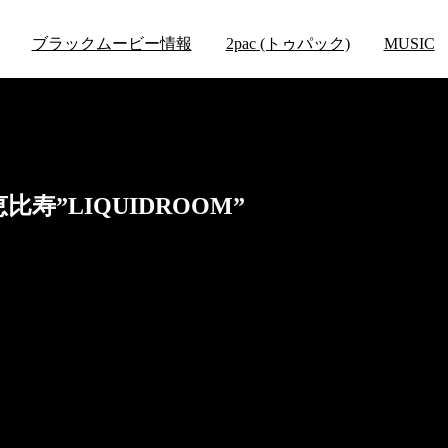
ブラックムービー情報
2pac (トゥパック)
MUSIC
 恵比寿”LIQUIDROOM”