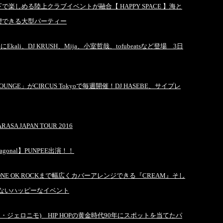
しめる陸上クラブイベントが融合【 HAPPY SPACE 】海と
喫できる大型パーティー
ali、DJ KRUSH、Mija、小室哲哉、tofubeatsなど登場 3日
NGE」がCIRCUS Tokyoで毎週開催！DJ HASEBE、サイプレ
SA JAPAN TOUR 2016
onal】PUNPEE出演！！
ryやONE OK ROCKまで幅広くカバーアレンジできる『CREAM』そし
らないハッピーなイベント
イク・ジェロニモ) HIP HOPの黄金時代90年にスポットを当てたパ