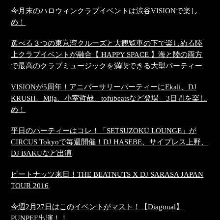
今月末のハロウィンクラブイベントは渋谷VISIONで楽し
め！
選べる３つの東京湾クルーズと大観覧車の下で楽しめる陸
上クラブイベントが融合【 HAPPY SPACE 】海と陸の両方
で最高のクラブミュージックを満喫できる大型パーティー
VISIONが5周年！アニバーサリーパーティーにEkali、DJ
KRUSH、Mija、小室哲哉、tofubeatsなど登場 3日間を楽し
め！
平日のパーティーはコレ！「SETSUZOKU LOUNGE」が
CIRCUS Tokyoで毎週開催！DJ HASEBE、サイプレス上野、
DJ BAKUなど出演
ビートナッツ来日！THE BEATNUTS X DJ SARASA JAPAN
TOUR 2016
今週2月27日はこのイベントがマスト！【Diagonal】
PUNPEE出演！！