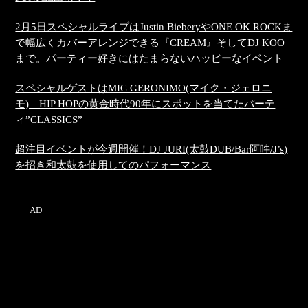
2月5日スペシャルライブはJustin BieberyやONE OK ROCKま
で幅広くカバーアレンジできる『CREAM』そしてDJ KOO
まで。パーティー好きにはたまらないハッピーなイベント
スペシャルゲストはMIC GERONIMO(マイク・ジェロニ
モ) HIP HOPの黄金時代90年にスポットを当てたパーテ
ィ”CLASSICS”
超注目イベントが今週開催！DJ JURI(太鼓DUB/Bar阿吽/J’s)
を招き和太鼓を使用してのパフォーマンス
AD