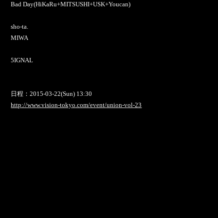
Bad Day(HiKaRu+MITSUSHI+USK+Youcan)
sho-ta.
MIWA
5IGNAL
日程：2015-03-22(Sun) 13:30
http://www.vision-tokyo.com/event/union-vol-23