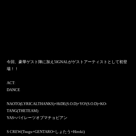
今回、豪華ゲスト陣に加え5IGNALがゲストアーティストとして初登
場！！
ACT:
DANCE
NAOTO(LYRICALTHANKS)+HiDE(S.O.D)+YO!(S.O.D)+KO-
TANG(THETEAM)
YAS+パイレーツオブマチョビアン
S CREW(Tsugu+GENTARO+しょたう+Hiroki)