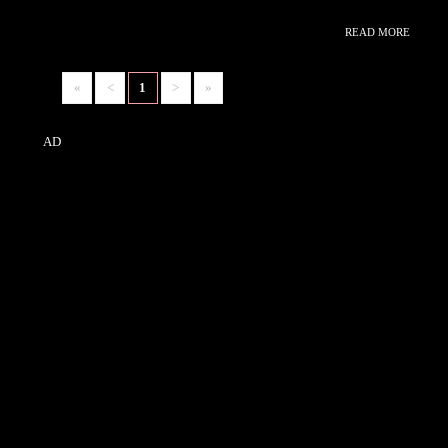
READ MORE
>
«
<
1
>
»
AD