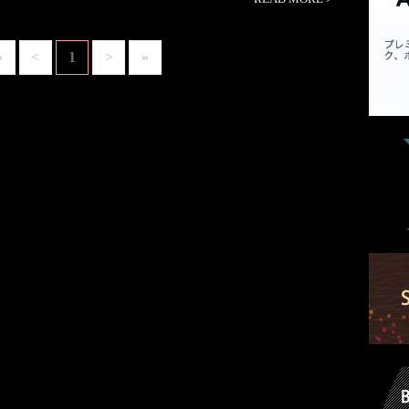
«
<
1
>
»