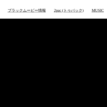
ブラックムービー情報
2pac (トゥパック)
MUSIC