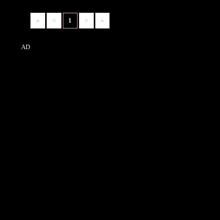
«
<
1
>
»
AD