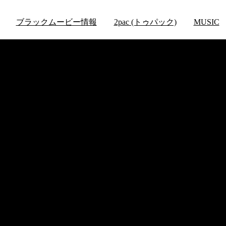
ブラックムービー情報
2pac (トゥパック)
MUSIC