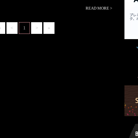
READ MORE
>
«
<
1
>
»