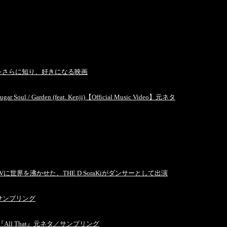
をさらに知り、好きになる映画
 Garden (feat. Kenji)【Official Music Video】元ネタ
023)MVに世界を沸かせた、THE D SoraKiがダンサーとして出演
ネタ・サンプリング
All That』元ネタ／サンプリング