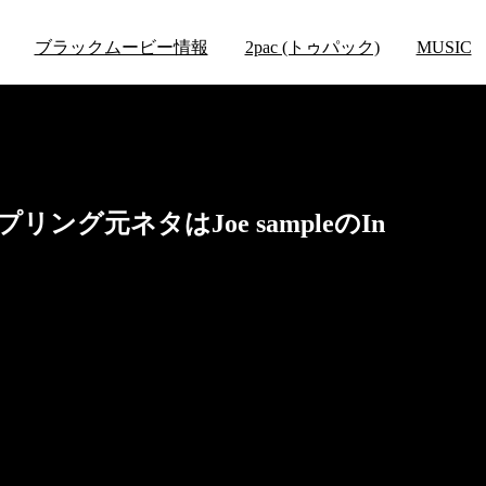
ブラックムービー情報
2pac (トゥパック)
MUSIC
 サンプリング元ネタはJoe sampleのIn