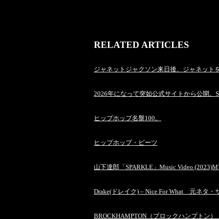
RELATED ARTICLES
ジャネットジャクソン来日後、ジャネット
2026年になって突如公式サイトから公開。Sugar Soul /
ヒップホップ名盤100。
ヒップホップ・ビーツ
山下達郎「SPARKLE」Music Video (2
Drake(ドレイク) – Nice For What 元
BROCKHAMPTON（ブロックハンプトン）『